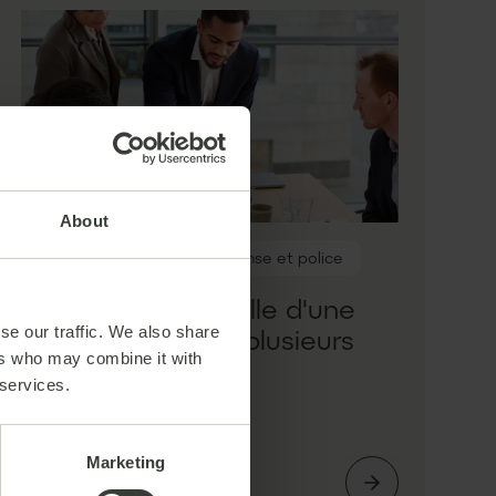
About
Livraison de projet
Défense et police
Migration ponctuelle d'une
se our traffic. We also share
plateforme IT sur plusieurs
ers who may combine it with
agences
 services.
Marketing
Confidential