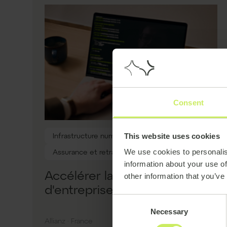
Consent
Infrastructure numérique et opérations IT
This website uses cookies
Assurance et retraites
We use cookies to personalis
information about your use of
Accélérer la migration cloud
other information that you’ve
d'entreprise vers AWS
Consent
Necessary
Selection
Allianz · France