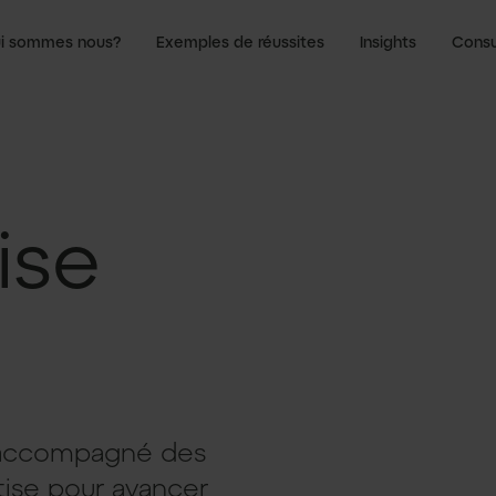
i sommes nous?
Exemples de réussites
Insights
Consu
ise
 accompagné des
tise pour avancer