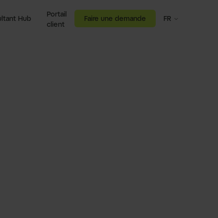
Portail
ltant Hub
Faire une demande
FR
client