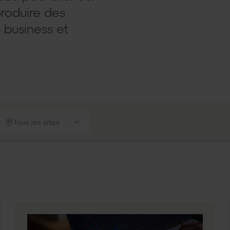
produire des
s business et
Tous les sites