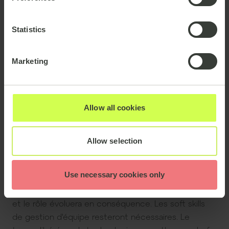
Statistics
Marketing
Comme l'IA accomplit des tâches de manière plus
Allow all cookies
efficace sans intervention humaine, des spéculations
ont émergé sur l'impact de l'IA sur les emplois de
Allow selection
gestion de projet. L'IA remplacera-t-elle les chefs de
projet ?
Use necessary cookies only
En réalité, il y aura toujours un besoin de personnes
pour apporter une perspective humaine essentielle
et le rôle évoluera en conséquence. Les soft skills
de gestion d'équipe resteront nécessaires. Le