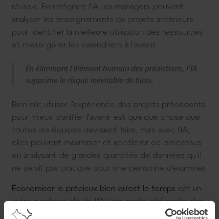
réussie. En intégrant l'IA, les managers peuvent
analyser les enseignements de projets antérieurs
pour identifier la meilleure utilisation des ressources
et mieux gérer les calendriers à l'avenir.
En éliminant l'élément humain des prédictions, l'IA
supprime le risque inévitable de biais.
Bien sûr, utiliser l'expérience des projets précédents
pour mieux planifier l'avenir est quelque chose que
toutes les équipes devraient faire, mais avec l'IA,
elles peuvent maximiser et accélérer ce processus
en analysant de grandes quantités de données qu'il
ne serait pas pratique pour une personne d'examiner.
Économiser le précieux bien qu'est le temps
est un
autre avantage clé de l'IA. Une partie intégrante des
Project Management Offices (PMOs) est le reporting,