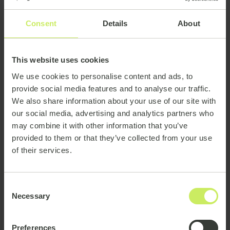
le suivi et la supervision des projets. L'utilisation de
l'IA pour des tâches administratives répétitives
Consent
Details
About
comme la génération de rapports d'avancement
peut considérablement améliorer la supervision d'un
This website uses cookies
projet ou d'un portefeuille, et libérer du temps
précieux pour les managers.
We use cookies to personalise content and ads, to
provide social media features and to analyse our traffic.
Un autre aspect est les tests. La livraison d'un projet
We also share information about your use of our site with
comme le lancement d'une nouvelle plateforme
our social media, advertising and analytics partners who
implique une période intensive de tests. L'IA permet
may combine it with other information that you’ve
d'automatiser ces tests, rendant le processus plus
provided to them or that they’ve collected from your use
efficace et économe en temps.
of their services.
Consent
Necessary
Selection
Preferences