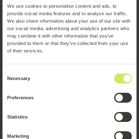
We use cookies to personalise content and ads, to
provide social media features and to analyse our traffic.
We also share information about your use of our site with
our social media, advertising and analytics partners who
may combine it with other information that you’ve
provided to them or that they’ve collected from your use
of their services.
Anders Gratte est Group CEO d'emagine.
Consent
Cette acquisition permet à
Necessary
Selection
emagine d'étendre son
offre de services
Preferences
Allgeier Experts est reconnu pour la mise à
Statistics
disposition de consultants haut de gamme via des
solutions évolutives et flexibles, répondant aux
Marketing
besoins complexes de certaines des plus grandes