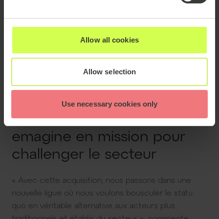
entreprises allemandes.
Avec plus de 30 ans d'expérience sur le marché
Allow all cookies
allemand, Allgeier Experts apporte une profondeur
de savoir-faire et un vaste réseau de spécialistes de
premier plan, renforçant davantage les capacités
Allow selection
d'emagine à livrer des services de conseil IT et
ingénierie exceptionnels.
Use necessary cookies only
emagine en mission pour
challenger le secteur
« Avec cette acquisition, nous passons dans une
nouvelle ligue où nous voulons bousculer le statu
quo en véritable alternative aux acteurs plus
traditionnels et établis du secteur », commente