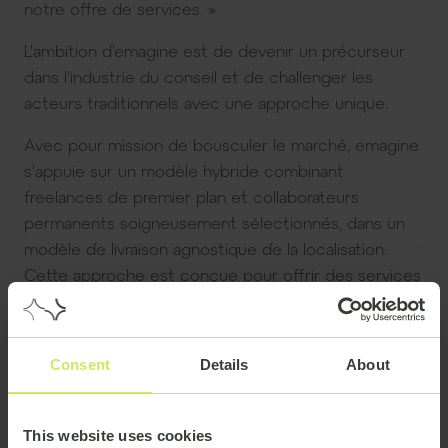
notre offre de services. »
L'ambition d'emagine est de devenir un précurseur
dans l'industrie du conseil et de challenger les
acteurs traditionnels avec une approche unique.
Avec pour mission de bousculer le marché, emagine
s'appuie sur un modèle hybride combinant
freelances de premier plan et collaborateurs
permanents soigneusement sélectionnés, dans un
modèle de livraison agnostique de la localisation.
Cette approche est conçue pour offrir des services
de conseil business et IT évolutifs, flexibles et de
haute qualité.
Consent
Details
About
This website uses cookies