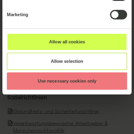
unserer Geschäftstätigkeit. Darüber hinaus
setzen wir uns für die Förderung einer
Marketing
Arbeitskultur ein, die Vielfalt und Inklusion
wertschätzt und Chancengleichheit für alle
Personen bei emagine gewährleistet.
Allow all cookies
Allow selection
Umweltrichtlinien
Umwelt- und Abfallpolitik
Use necessary cookies only
Sozialrichtlinien
Gesundheits- und Sicherheitsrichtlinie
Verantwortungsbewusster Arbeitgeber &
Menschenrechtspolitik