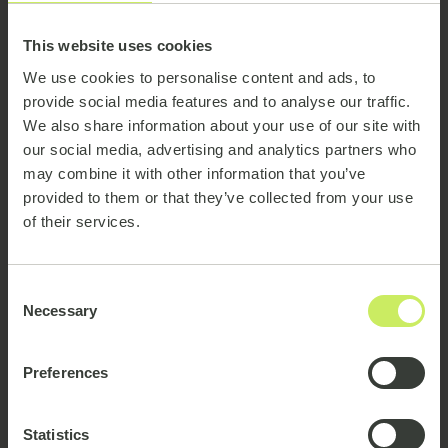
This website uses cookies
Eine verantwortungsvolle
We use cookies to personalise content and ads, to
Arbeitsweise
provide social media features and to analyse our traffic.
We also share information about your use of our site with
our social media, advertising and analytics partners who
Bei emagine sind wir bestrebt, die Umwelt zu
may combine it with other information that you’ve
schützen, unsere Umweltbelastung zu
provided to them or that they’ve collected from your use
verringern und unsere Nachhaltigkeitsleistung
of their services.
kontinuierlich zu verbessern, während wir
gleichzeitig ein verantwortungsbewusster
Consent
Arbeitgeber und ethischer Geschäftspartner
Necessary
Selection
sind. Das Wohlergehen unserer Mitarbeiter,
Kunden und Partner ist für uns von größter
Preferences
Bedeutung. Daher bleibt die Priorisierung von
Gesundheit und Sicherheit ein Eckpfeiler
Statistics