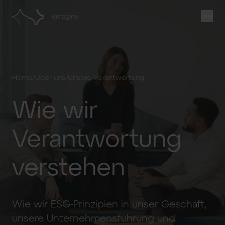
/
/
Home
Über uns
Unsere Verantwortung
Wie wir
Verantwortung
verstehen
Wie wir ESG-Prinzipien in unser Geschäft,
unsere Unternehmensführung und