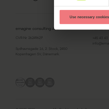
Use necessary cookies
emagine consulting A/S
Kontakt
CVR-Nr. 26249627
+45 43 43 
info@ema
Sydhavnsgade 16, 2. Stock, 2450
Kopenhagen SV, Dänemark.