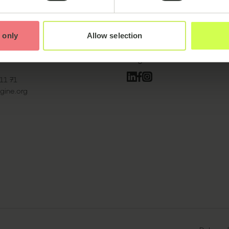
 only
Allow selection
Folgen Sie uns
11 71
gine.org